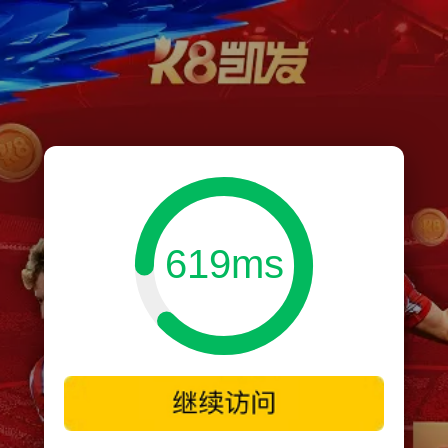
619ms